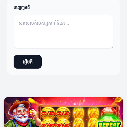
បញ្ចេញមតិ
ផ្ញើមតិ