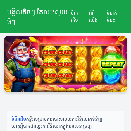
បង្វិលតិចៗ តែឈ្នះលុយ
ទំព័រ
អំពី
ទំនាក់
ធំៗ
ដើម
យើង
ទំនង
ទំព័រដើម
គន្លឹះសម្រាប់ការបោសលុយ
ការវិនិយោគទំនិញ
ហេតុអ្វីបានជាឈ្នះ
ការវិនិយោគក្នុងអចលន ទ្រព្យ