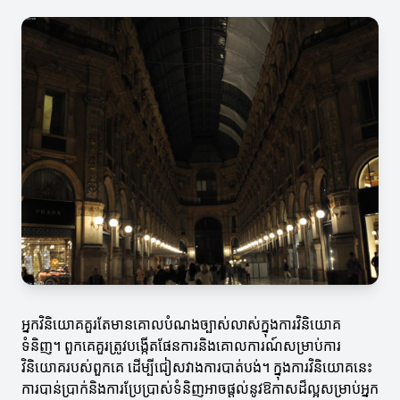
អ្នកវិនិយោគគួរតែមានគោលបំណងច្បាស់លាស់ក្នុងការវិនិយោគ
ទំនិញ។ ពួកគេគួរត្រូវបង្កើតផែនការនិងគោលការណ៍សម្រាប់ការ
វិនិយោគរបស់ពួកគេ ដើម្បីជៀសវាងការបាត់បង់។ ក្នុងការវិនិយោគនេះ
ការបាន់ប្រាក់និងការប្រែប្រាស់ទំនិញអាចផ្តល់នូវឱកាសដ៏ល្អសម្រាប់អ្នក