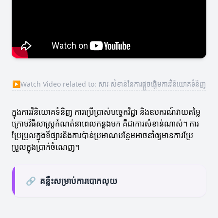
▶
Watch Video related to: សារៈសំខាន់នៃការផ្តួចផ្តើមការវិនិយោគទំនិញ
ក្នុងការវិនិយោគទំនិញ ការប្រើប្រាស់បច្ចេកវិជ្ជា និងឧបករណ៍វាយតម្លៃ
ក្រោមវិធីសាស្ត្រកំណត់នាពេលកន្លងមក គឺជាការសំខាន់ណាស់។ ការ
ប្រែប្រួលក្នុងទីផ្សារនិងការប៉ាន់ប្រមាណបន្ថែមអាចនាំឲ្យមានការប្រែ
ប្រួលក្នុងប្រាក់ចំណេញ។
🔗
គន្លឹះសម្រាប់ការបោកលុយ