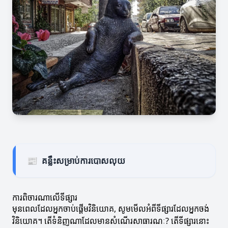
📰
គន្លឹះសម្រាប់ការបោសលុយ
ការពិចារណាលើទីផ្សារ
មុនពេលដែលអ្នកចាប់ផ្តើមវិនិយោគ, សូមមើលអំពីទីផ្សារដែលអ្នកចង់
វិនិយោគ។ តើទំនិញណាដែលមានសំណើរសាធារណៈ? តើទីផ្សារនោះ