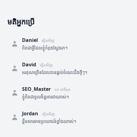
មតិអ្នកប្រើ
Daniel
ម្សិលមិញ
ពិតជាអ្វីដែលខ្ញុំកំពុងស្វែងរក។
David
ម្សិលមិញ
អរគុណច្រើនដែលបានផ្តល់ចំណេះដឹងថ្មីៗ។
SEO_Master
១០ នាទីមុន
ខ្ញុំពិតជាចូលចិត្តអានវាណាស់។
Jordan
ម្សិលមិញ
ខ្លឹមសារមានប្រយោជន៍ខ្លាំងណាស់។