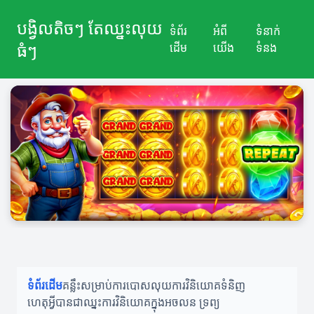
បង្វិលតិចៗ តែឈ្នះលុយ
ទំព័រ
អំពី
ទំនាក់
ធំៗ
ដើម
យើង
ទំនង
ទំព័រដើម
គន្លឹះសម្រាប់ការបោសលុយ
ការវិនិយោគទំនិញ
ហេតុអ្វីបានជាឈ្នះ
ការវិនិយោគក្នុងអចលន ទ្រព្យ