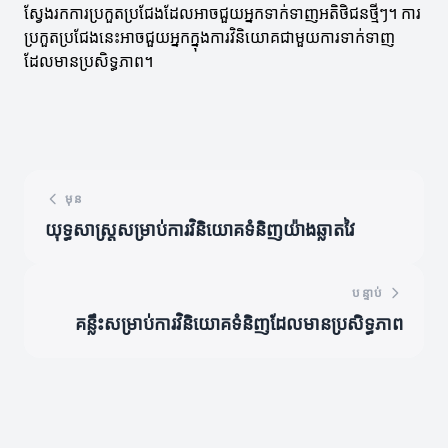
ស្វែងរកការប្រកួតប្រជែងដែលអាចជួយអ្នកទាក់ទាញអតិថិជនថ្មីៗ។ ការ
ប្រកួតប្រជែងនេះអាចជួយអ្នកក្នុងការវិនិយោគជាមួយការទាក់ទាញ
ដែលមានប្រសិទ្ធភាព។
មុន
យុទ្ធសាស្ត្រសម្រាប់ការវិនិយោគទំនិញយ៉ាងឆ្លាតវៃ
បន្ទាប់
គន្លឹះសម្រាប់ការវិនិយោគទំនិញដែលមានប្រសិទ្ធភាព