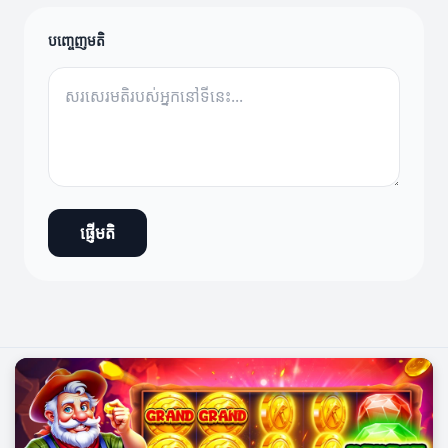
បញ្ចេញមតិ
ផ្ញើមតិ