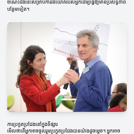
ចំណេះដឹងនេះសម្រាប់ការវិនិយោគរបស់អ្នកដើម្បីធ្វើឱ្យមានប្រសិទ្ធភាព
បន្ថែមទៀត។
ការប្រកួតប្រជែងនៅក្នុងទីផ្សារ
មើលថាតើអ្នកអាចចូលរួមប្រកួតប្រជែងបានយ៉ាងដូចម្តេច។ អ្នកអាច