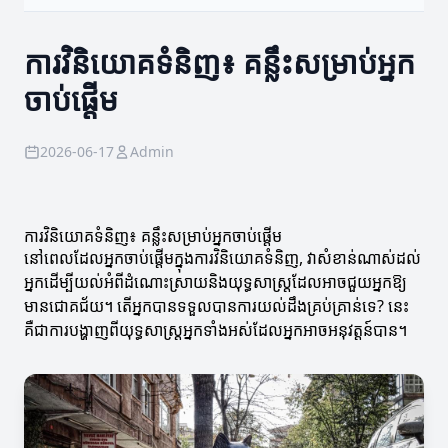
ការវិនិយោគទំនិញ៖ គន្លឹះសម្រាប់អ្នក
ចាប់ផ្តើម
2026-06-17
Admin
ការវិនិយោគទំនិញ៖ គន្លឹះសម្រាប់អ្នកចាប់ផ្តើម
នៅពេលដែលអ្នកចាប់ផ្តើមក្នុងការវិនិយោគទំនិញ, វាសំខាន់ណាស់ដល់
អ្នកដើម្បីយល់អំពីដំណោះស្រាយនិងយុទ្ធសាស្ត្រដែលអាចជួយអ្នកឱ្យ
មានជោគជ័យ។ តើអ្នកបានទទួលបានការយល់ដឹងគ្រប់គ្រាន់ទេ? នេះ
គឺជាការបង្ហាញពីយុទ្ធសាស្ត្រអ្នកទាំងអស់ដែលអ្នកអាចអនុវត្តន៍បាន។