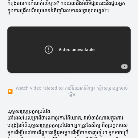
កំពុងមានការកំណត់លើឬទេ? ការយល់ដឹងអំពីទីផ្សារនេះនឹងជួយអ្នក
ក្នុងការជ្រើសរើសប្រភេទទំនិញដែលមានសក្តានុពលខ្ពស់។
Watch Video related to: ការវិនិយោគទំនិញ៖ គន្លឹះសម្រាប់អ្នកចាប់
▶
ផ្តើម
យុទ្ធសាស្ត្រប្រកួតប្រជែង
នៅពេលដែលអ្នកពិចារណានូវការវិនិយោគ, វាសំខាន់ណាស់ក្នុងការ
បង្រៀនអំពីយុទ្ធសាស្ត្រប្រកួតប្រជែង។ អ្នកត្រូវតែសិក្សាពីគូប្រកួតរបស់
អ្នកដើម្បីយល់ថាតើពួកគេធ្វើដូចម្តេចដើម្បីទាក់ទាញភ្ញៀវ។ អ្នកអាចប្រើ