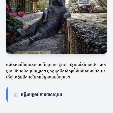
ផលិតផលវិនិយោគមានច្រើនប្រភេទ ដូចជា អង្គភាពវិស័យផ្សេងៗ លក់
ផ្តាច់ និងសេវាកម្មហិរញ្ញវត្ថុ។ អ្នកគួរត្រូវតែសិក្សាអំពីផលិតផលទាំងនេះ
ដើម្បីបង្កើនឱកាសនៃការទទួលបានចំណូល។
📰
គន្លឹះសម្រាប់ការបោសលុយ