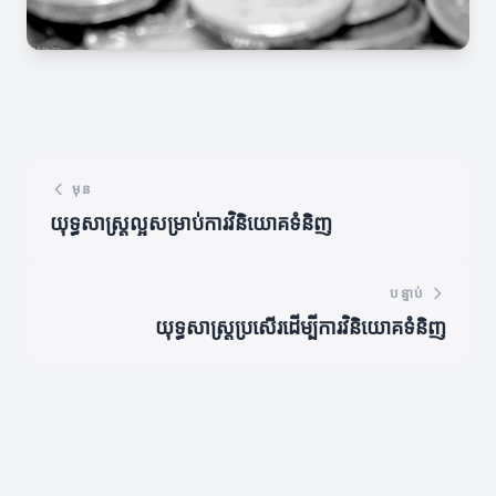
មុន
យុទ្ធសាស្ត្រល្អសម្រាប់ការវិនិយោគទំនិញ
បន្ទាប់
យុទ្ធសាស្ត្រប្រសើរដើម្បីការវិនិយោគទំនិញ