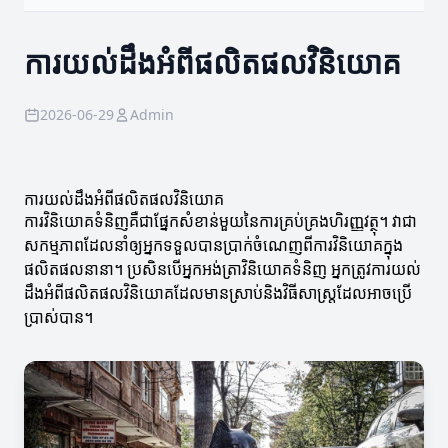
ការយល់ដឹងអំពីផលិតផលវិនិយោគ
2026-06-29
Admin
ការយល់ដឹងអំពីផលិតផលវិនិយោគ
ការវិនិយោគទំនិញគឺជាផ្នែកសំខាន់មួយនៃការគ្រប់គ្រងហិរញ្ញវត្ថុ។ វាជា
សកម្មភាពដែលនាំឲ្យអ្នកទទួលបានប្រាក់ចំណេញពីការវិនិយោគក្នុង
ផលិតផលនានា។ ប្រសិនបើអ្នកអង់ត្រាវិនិយោគទំនិញ អ្នកត្រូវការយល់
ដឹងអំពីផលិតផលវិនិយោគដែលមានស្រាប់និងវិធីសាស្ត្រដែលអាចប្រើ
ប្រាស់បាន។