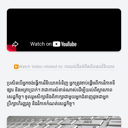
▶
Watch Video related to: ការយល់ដឹងអំពីផលិតផលវិនិយោគ
ប្រសិនបើអ្នកចង់ធ្វើការវិនិយោគទំនិញ អ្នកត្រូវចាប់ផ្តើមពីការវិភាគទី
ផ្សារ និងអត្រាប្រាក់។ វាជាការសំខាន់ណាស់ដើម្បីយល់ពីស្ថានភាព
សេដ្ឋកិច្ច។ ចូលរួមសិក្សានិងពិភាក្សាជាមួយអ្នកជំនាញដូចជាអ្នក
ប្រឹក្សាហិរញ្ញវត្ថុ និងវិភាគកំណត់សេដ្ឋកិច្ច។