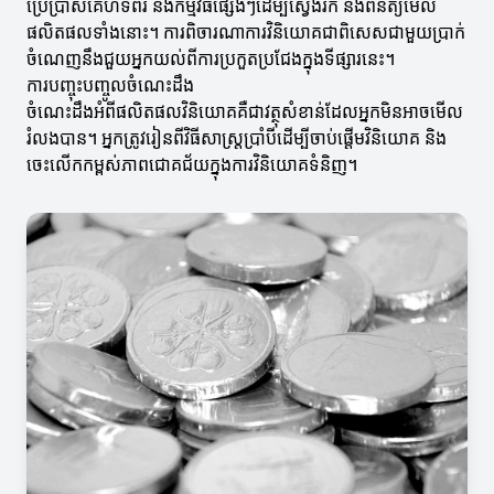
ប្រើប្រាស់គេហទំព័រ និងកម្មវិធីផ្សេងៗដើម្បីស្វែងរក និងពិនិត្យមើល
ផលិតផលទាំងនោះ។ ការពិចារណាការវិនិយោគជាពិសេសជាមួយប្រាក់
ចំណេញនឹងជួយអ្នកយល់ពីការប្រកួតប្រជែងក្នុងទីផ្សារនេះ។
ការបញ្ចុះបញ្ចូលចំណេះដឹង
ចំណេះដឹងអំពីផលិតផលវិនិយោគគឺជាវត្ថុសំខាន់ដែលអ្នកមិនអាចមើល
រំលងបាន។ អ្នកត្រូវរៀនពីវិធីសាស្ត្រប្រាំបីដើម្បីចាប់ផ្តើមវិនិយោគ និង
ចេះលើកកម្ពស់ភាពជោគជ័យក្នុងការវិនិយោគទំនិញ។