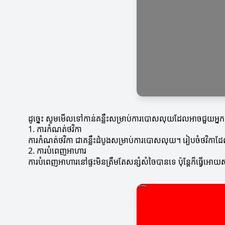
ដូច្នេះ សូមមើលទៅកាន់គន្លឹះសម្រាប់ការបោសលុយដែលអាចជួយអ្នកក្ន
1. ការកំណត់ថវិកា
ការកំណត់ថវិកា ជាគន្លឹះដំបូងសម្រាប់ការបោសលុយ។ រៀបចំថវិកា
2. ការបំពេញអាហារ
ការបំពេញអាហារនៅផ្ទះមិនត្រឹមតែសន្សំសំចៃបានទេ ប៉ុន្តែក៏ធ្វ