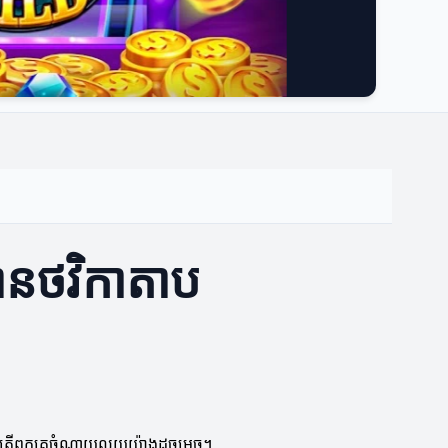
ានថវិកាតាប
 និងតើពួកគេចំណាយលុយយ៉ាងដូចម្តេច។