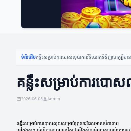
ទំព័រដើម
គន្លឹះសម្រាប់ការបោសលុយ
ការវិនិយោគទំនិញ
ហេតុអ្វីបា
គន្លឹះសម្រាប់ការបោ
2026-06-06
Admin
គន្លឹះសម្រាប់ការបោសលុយសម្រាប់គ្រួសារដែលមានថវិកាតាប
នៅក្នុងសង្គមទំនើបនេះ បញ្ហាថវិកាជារឿងសំខាន់មួយសម្រាប់គ្រួស