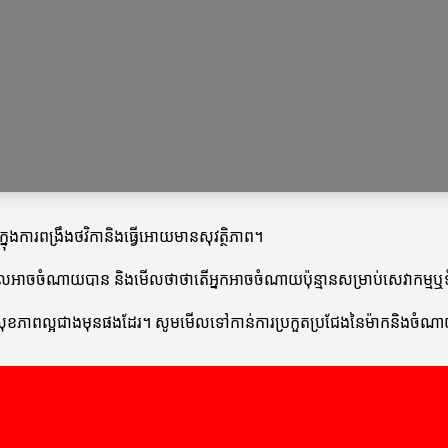
ុងការពង្រឹងថវិកានិងធ្វើអោយមានសុវត្ថិភាព។
ដែលអាចចំណាយបាន និងមើលថាថាតើអ្នកអាចចំណាយប៉ុន្មានសម្រាប់សេវាកម្មឬ
ើអោយសុខភាពល្អជាងមុនផងដែរ។ សូមមើលទៅកាន់ការប្រកួតប្រជែងនៃម៉ាកនិងចំ