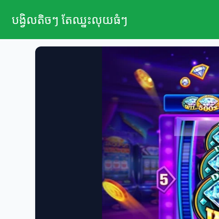
បង្វិលតិចៗ តែឈ្នះលុយធំៗ