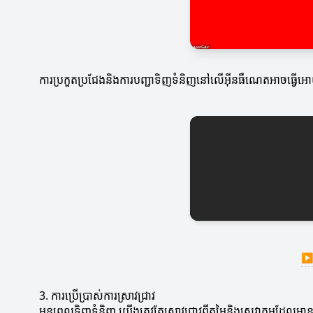
ការប្រកួតប្រជែងនិងការបញ្ជាទិញទំនិញនៅលើអ៊ីនធឺណេតអាចធ្វើ
▶
3. ការប្រើប្រាស់ការស្រាវជ្រាវ
មុនពេលទិញទំនិញ យើងត្រូវតែស្រាវជ្រាវពីតម្លៃនិងសេវាកម្មដែលមា