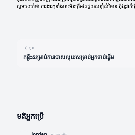
សូមចងចាំថា ការងារៗទាំងនេះមិនត្រឹមតែជួយសន្សំសំចៃទេ ប៉ុន្តែវាក៏
មុន
គន្លឹះសម្រាប់ការបោសលុយសម្រាប់អ្នកចាប់ផ្តើម
មតិអ្នកប្រើ
Jordan
មុននេះបន្តិច