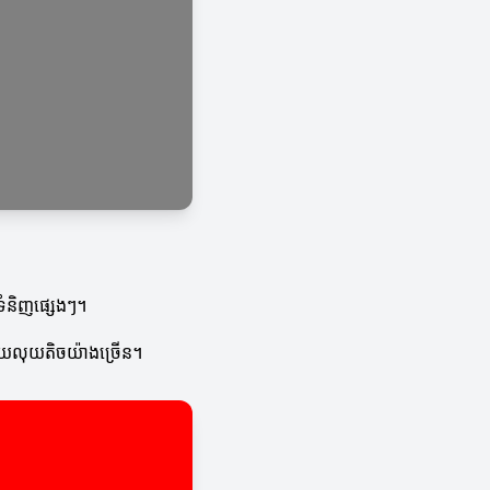
ទំនិញផ្សេងៗ។
ណាយលុយតិចយ៉ាងច្រើន។