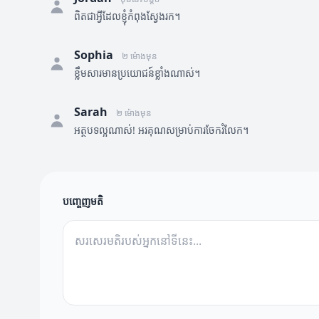
ពិតជាអ្វីដែលខ្ញុំកំពុងស្វែងរក។
Sophia
២ ម៉ោងមុន
ខ្លឹមសារមានប្រយោជន៍ខ្លាំងណាស់។
Sarah
២ ម៉ោងមុន
អត្ថបទល្អណាស់! អរគុណសម្រាប់ការចែករំលែក។
បញ្ចេញមតិ