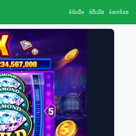
ទំព័រដើម
អំពីយើង
ទំនាក់ទំនង