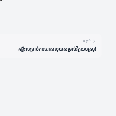
បន្ទាប់
គន្លឹះសម្រាប់ការបោសលុយសម្រាប់វិក្កយបត្របុរី