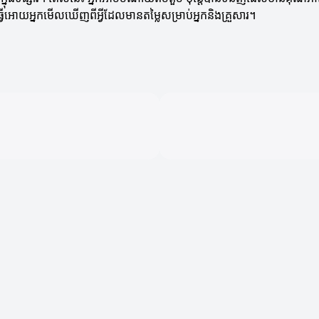
ធ្វើអោយអ្នកមើលឃើញពីអ្វីដែលមានតម្លៃសម្រាប់អ្នកនិងគ្រួសារ។