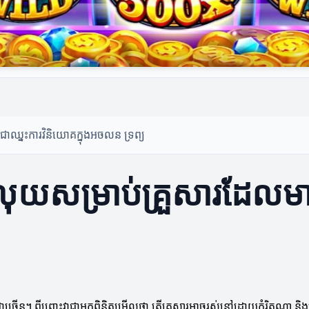
នជាឈ្នះ
ការវិនិយោគក្នុងអចលន ទ្រព្យ
សលុយសម្រាប់គ្រួសារដែលម
ារជាច្រើន។ ពីព្រោះវាជាអ្នកពិនិត្យមើលថា តើគ្រួសារអាចរស់នៅដោយកំរិតណា