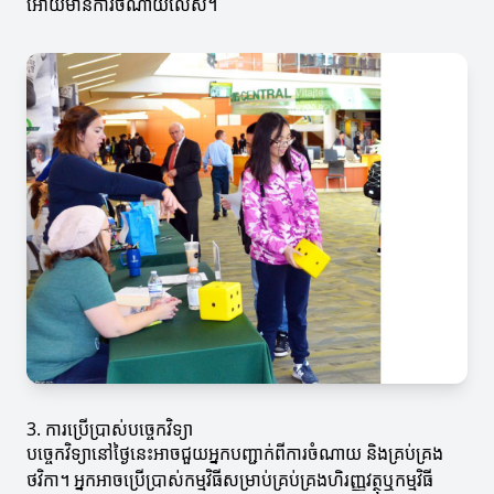
អោយមានការចំណាយលើស។
3. ការប្រើប្រាស់បច្ចេកវិទ្យា
បច្ចេកវិទ្យានៅថ្ងៃនេះអាចជួយអ្នកបញ្ជាក់ពីការចំណាយ និងគ្រប់គ្រង
ថវិកា។ អ្នកអាចប្រើប្រាស់កម្មវិធីសម្រាប់គ្រប់គ្រងហិរញ្ញវត្ថុឬកម្មវិធី