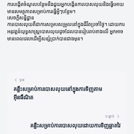
ការបង្កើតចំណូលបន្ថែមនឹងជួយអ្នកបង្កើនការបោសលុយនិងធ្វើអោយ
មានសមត្ថភាពសម្រាប់ការធ្វើអ្វីៗបន្ថែម។
សេចក្តីសន្និដ្ឋាន
ការបោសលុយគឺជាការសម្របសម្រួលនៅក្នុងជីវិតប្រចាំថ្ងៃ។ ដោយការ
អនុវត្តន៍យុទ្ធសាស្ត្របោសលុយដូចដែលបានរៀបរាប់ខាងលើ អ្នកអាច
មានពេលវេលាដើម្បីសន្សំប្រាក់បានជាងមុន។
មុន
គន្លឹះសម្រាប់ការបោសលុយនៅក្នុងការទិញតាម
អ៊ីនធឺណិត
បន្ទាប់
គន្លឹះសម្រាប់ការបោសលុយដោយការទិញឆ្លាតវៃ