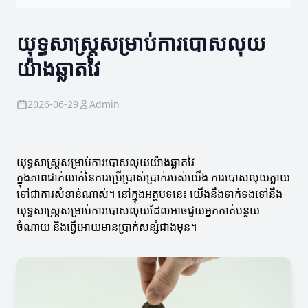
យុទ្ធសាស្ត្រសម្រាប់ការបោសលុយ
យ៉ាងឆ្លាតវៃ
2026-06-29
Admin
យុទ្ធសាស្ត្រសម្រាប់ការបោសលុយយ៉ាងឆ្លាតវៃ
ក្នុងភាពជាក់លាក់នៃការប្រើប្រាស់ប្រាក់របស់យើង ការបោសលុយក្លាយ
ទៅជាការសំខាន់ណាស់។ នៅក្នុងអត្ថបទនេះ យើងនឹងទាក់ទងទៅនឹង
យុទ្ធសាស្ត្រសម្រាប់ការបោសលុយដែលអាចជួយអ្នកកាត់បន្ថយ
ចំណាយ និងធ្វើអោយមានប្រាក់សន្សំជាងមុន។