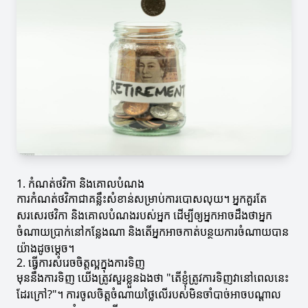
1. កំណត់ថវិកា និងគោលបំណង
ការកំណត់ថវិកាជាគន្លឹះសំខាន់សម្រាប់ការបោសលុយ។ អ្នកគួរតែ
សរសេរថវិកា និងគោលបំណងរបស់អ្នក ដើម្បីឲ្យអ្នកអាចដឹងថាអ្នក
ចំណាយប្រាក់នៅកន្លែងណា និងតើអ្នកអាចកាត់បន្ថយការចំណាយបាន
យ៉ាងដូចម្តេច។
2. ធ្វើការសំរេចចិត្តល្អក្នុងការទិញ
មុននឹងការទិញ យើងត្រូវសួរខ្លួនឯងថា "តើខ្ញុំត្រូវការទិញវានៅពេលនេះ
ដែរក្រៅ?"។ ការចូលចិត្តចំណាយថ្លៃលើរបស់មិនចាំបាច់អាចបណ្តាល