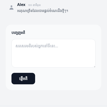
Alex
១០ នាទីមុន
អរគុណច្រើនដែលបានផ្តល់ចំណេះដឹងថ្មីៗ។
បញ្ចេញមតិ
ផ្ញើមតិ