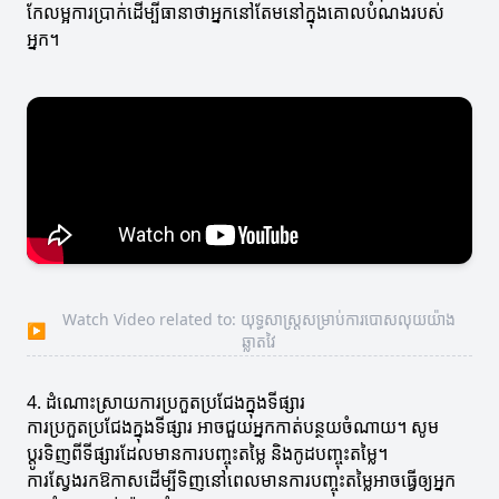
កែលម្អការប្រាក់ដើម្បីធានាថាអ្នកនៅតែមនៅក្នុងគោលបំណងរបស់
អ្នក។
Watch Video related to: យុទ្ធសាស្ត្រសម្រាប់ការបោសលុយយ៉ាង
▶
ឆ្លាតវៃ
4. ដំណោះស្រាយការប្រកួតប្រជែងក្នុងទីផ្សារ
ការប្រកួតប្រជែងក្នុងទីផ្សារ អាចជួយអ្នកកាត់បន្ថយចំណាយ។ សូម
ប្តូរទិញពីទីផ្សារដែលមានការបញ្ចុះតម្លៃ និងកូដបញ្ចុះតម្លៃ។
ការស្វែងរកឱកាសដើម្បីទិញនៅពេលមានការបញ្ចុះតម្លៃអាចធ្វើឲ្យអ្នក