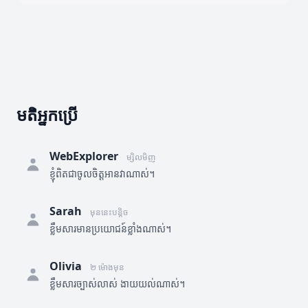
មតិអ្នកប្រើ
WebExplorer
ម្សិលមិញ
ខ្ញុំពិតជាចូលចិត្តអានវាណាស់។
Sarah
មុននេះបន្តិច
ខ្លឹមសារមានប្រយោជន៍ខ្លាំងណាស់។
Olivia
២ ម៉ោងមុន
ខ្លឹមសារច្បាស់លាស់ ងាយយល់ណាស់។