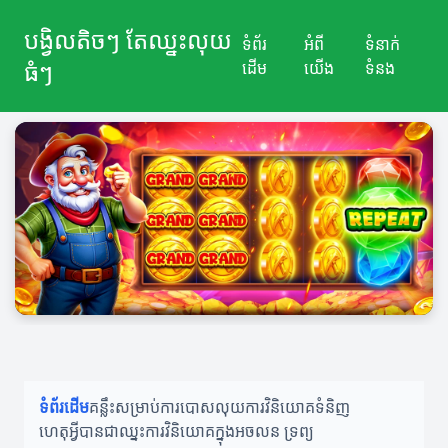
បង្វិលតិចៗ តែឈ្នះលុយ
ទំព័រ
អំពី
ទំនាក់
ធំៗ
ដើម
យើង
ទំនង
ទំព័រដើម
គន្លឹះសម្រាប់ការបោសលុយ
ការវិនិយោគទំនិញ
ហេតុអ្វីបានជាឈ្នះ
ការវិនិយោគក្នុងអចលន ទ្រព្យ