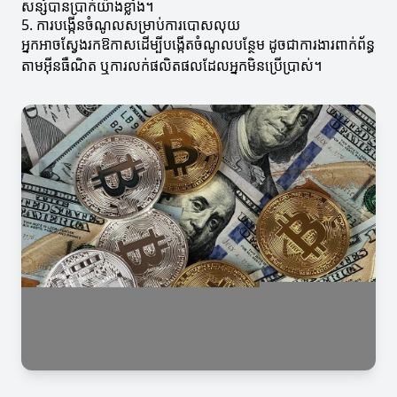
សន្សំបានប្រាក់យ៉ាងខ្លាំង។
5. ការបង្កើនចំណូលសម្រាប់ការបោសលុយ
អ្នកអាចស្វែងរកឱកាសដើម្បីបង្កើតចំណូលបន្ថែម ដូចជាការងារពាក់ព័ន្ធ
តាមអ៊ីនធឺណិត ឬការលក់ផលិតផលដែលអ្នកមិនប្រើប្រាស់។