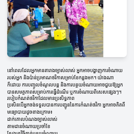
នៅពេលដែលអ្នកមានតារាងច្បាស់លាស់ អ្នកអាចបង្ហាញការចំណាយ
របស់អ្នក និងប៉ាន់ប្រមាណថវិកាសម្រាប់ខែកន្លងមក។ យ៉ាងណា
ក៏ដោយ ការបញ្ចូលចំណូលបន្ត និងការបន្ថយចំណាយអាចជួយឱ្យអ្នក
បានសមត្ថភាពសម្រាប់ការធ្វើដំណើរ ឬការចំណាយពិសេសផ្សេងៗ។
របៀបកំណត់ថវិកាដែលមានប្រសិទ្ធភាព
ប្រសិនបើអ្នកចង់ទទួលបានការបញ្ជូននៃការកំណត់ថវិកា អ្នកអាចគិតពី
មធ្យោបាយដូចខាងក្រោម៖
ដាក់គោលបំណងច្បាស់លាស់
តាមដានចំណាយប្រចាំខែ
ស្វែងរកវិធីកាត់បន្ថយចំណាយ