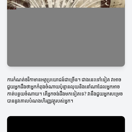
ការកំណត់ថវិកាមានអត្ថប្រយោជន៍ជាច្រើន។ ជាងនេះទៅទៀត វាអាច
ជួយអ្នកដឹងថាអ្នកកំពុងចំណាយប៉ុន្មានលុយនិងនៅណាដែលអ្នកអាច
កាត់បន្ថយចំណាយ។ តើអ្នកចង់ដឹងមកទៀតទេ? វានឹងជួយអ្នកសម្រេច
បាននូវគោលបំណងហិរញ្ញវត្ថុរបស់អ្នក។