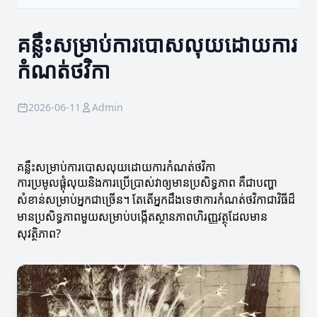
គន្លឹះសម្រាប់ការបោសលុយដោយការ
កំណត់ថវិកា
2026-06-11
Admin
គន្លឹះសម្រាប់ការបោសលុយដោយការកំណត់ថវិកា
ការប្រមូលផ្តុំលុយនិងការប្រើប្រាស់វាឲ្យមានប្រសិទ្ធភាព គឺជាបញ្ហា
សំខាន់សម្រាប់អ្នកជាច្រើន។ តែតើអ្នកដឹងទេថាការកំណត់ថវិកាជាវិធីដ៏
មានប្រសិទ្ធភាពមួយសម្រាប់បង្កើតស្ថានភាពហិរញ្ញវត្ថុដែលមាន
សុវត្ថិភាព?