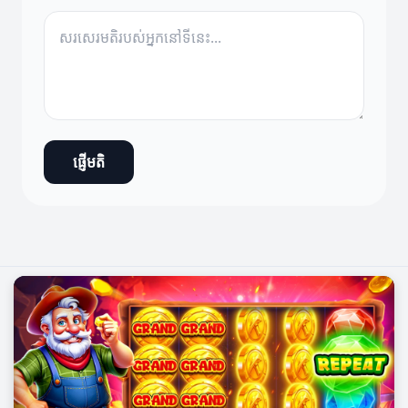
ផ្ញើមតិ