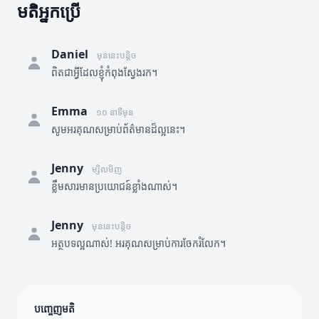
មតិអ្នកប្រើ
Daniel
មុននេះបន្តិច
ពិតជាអ្វីដែលខ្ញុំកំពុងស្វែងរក។
Emma
១០ នាទីមុន
សូមអរគុណសម្រាប់ព័ត៌មានដ៏ល្អនេះ។
Jenny
ម្សិលមិញ
ខ្លឹមសារមានប្រយោជន៍ខ្លាំងណាស់។
Jenny
មុននេះបន្តិច
អត្ថបទល្អណាស់! អរគុណសម្រាប់ការចែករំលែក។
បញ្ចេញមតិ