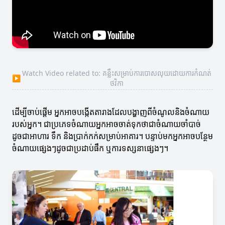
Watch Video related to: គន្លឹះសម្រាប់ការបោសលុយដោយការកំណត់
▶
ថវិកា
ដើម្បីចាប់ផ្តើម អ្នកអាចបង្កើតតារាងដែលបង្ហាញពីចំណូលនិងចំណាយ
របស់អ្នក។ ជាប្រភេទចំណាយអ្នកអាចចាត់ទុកថាជាចំណាយចាំបាច់
ដូចជាអាហារ ទឹក និងប្រាក់កក់សម្រាប់អាគារ។ បន្ទាប់មកអ្នកអាចបន្ថែម
ចំណាយផ្សេងៗដូចជាប្រដាប់ផឹក ឬការទស្សនាផ្សេងៗ។