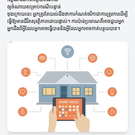
ឲ្យចំណាយសម្រាប់ករណីបន្ទាន់
ចុងក្រោយនេះ អ្នកត្រូវតែយល់ដឹងថាការកំណត់ថវិកាជាការត្រូវការដើម្បី
ធ្វើឱ្យមានជីវិតសុវត្ថិភាពដោយផ្ទាល់។ ការប៉ាន់ប្រមាណគឺអាចជួយអ្នក
អ្នកដឹងពីអ្វីដែលអ្នកអាចធ្វើបាននិងអ្វីដែលអ្នកអាចកាត់បន្ថយបាន។