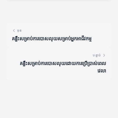
មុន
គន្លឹះសម្រាប់ការបោសលុយសម្រាប់អ្នកអាជីវកម្ម
បន្ទាប់
គន្លឹះសម្រាប់ការបោសលុយដោយការប្រើប្រាស់ពេល
វេលា