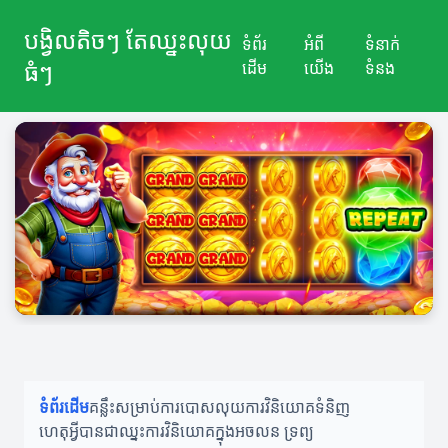
បង្វិលតិចៗ តែឈ្នះលុយ
ទំព័រ
អំពី
ទំនាក់
ធំៗ
ដើម
យើង
ទំនង
ទំព័រដើម
គន្លឹះសម្រាប់ការបោសលុយ
ការវិនិយោគទំនិញ
ហេតុអ្វីបានជាឈ្នះ
ការវិនិយោគក្នុងអចលន ទ្រព្យ