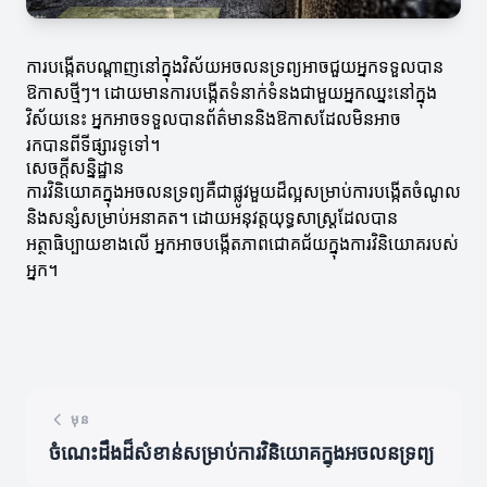
ការបង្កើតបណ្ដាញនៅក្នុងវិស័យអចលនទ្រព្យអាចជួយអ្នកទទួលបាន
ឱកាសថ្មីៗ។ ដោយមានការបង្កើតទំនាក់ទំនងជាមួយអ្នកឈ្នះនៅក្នុង
វិស័យនេះ អ្នកអាចទទួលបានព័ត៌មាននិងឱកាសដែលមិនអាច
រកបានពីទីផ្សារទូទៅ។
សេចក្តីសន្និដ្ឋាន
ការវិនិយោគក្នុងអចលនទ្រព្យគឺជាផ្លូវ​មួយដ៏ល្អសម្រាប់ការបង្កើតចំណូល
និងសន្សំសម្រាប់អនាគត។ ដោយអនុវត្តយុទ្ធសាស្ត្រដែលបាន
អត្ថាធិប្បាយខាងលើ អ្នកអាចបង្កើតភាពជោគជ័យក្នុងការវិនិយោគរបស់
អ្នក។
មុន
ចំណេះដឹងដ៏សំខាន់សម្រាប់ការវិនិយោគក្នុងអចលនទ្រព្យ