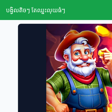
បង្វិលតិចៗ តែឈ្នះលុយធំៗ