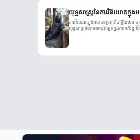
យុទ្ធសាស្ត្រនៃការវិនិយោគក្នុង
ការវិនិយោគក្នុងអចលនទ្រព្យគឺជាអ្វីដែលអាចន
យុទ្ធសាស្ត្រដែលអាចជួយអ្នកក្នុងការអភិវឌ្ឍន