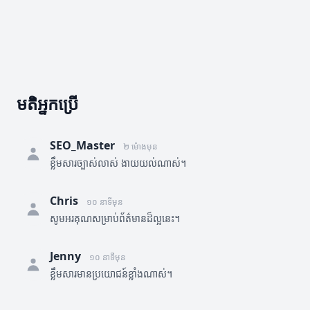
មតិអ្នកប្រើ
SEO_Master
២ ម៉ោងមុន
ខ្លឹមសារច្បាស់លាស់ ងាយយល់ណាស់។
Chris
១០ នាទីមុន
សូមអរគុណសម្រាប់ព័ត៌មានដ៏ល្អនេះ។
Jenny
១០ នាទីមុន
ខ្លឹមសារមានប្រយោជន៍ខ្លាំងណាស់។