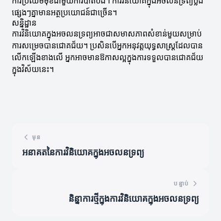
ការប្រឈមមុខជាមួយការបាត់បង់។ ការវិនិយោគក្នុងអចលនទ្រព្យប្លង់
ផ្សេងៗគ្នាមានអត្ថប្រយោជន៍ជាច្រើន។
សន្និដ្ឋាន
ការវិនិយោគក្នុងអចលនទ្រព្យអាចជាសមាសភាពសំខាន់មួយសម្រាប់
ការសម្រេចបានជោគជ័យ។ ប្រសិនបើអ្នកអនុវត្តយុទ្ធសាស្ត្រដែលបាន
លើកឡើងខាងលើ អ្នកអាចមានឱកាសល្អក្នុងការទទួលបានជោគជ័យ
ក្នុងវិស័យនេះ។
មុន
អនាគតនៃការវិនិយោគក្នុងអចលនទ្រព្យ
បន្ទាប់
និន្នាការថ្មីក្នុងការវិនិយោគក្នុងអចលនទ្រព្យ