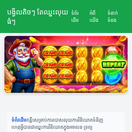
បង្វិលតិចៗ តែឈ្នះលុយ
ទំព័រ
អំពី
ទំនាក់
ធំៗ
ដើម
យើង
ទំនង
ទំព័រដើម
គន្លឹះសម្រាប់ការបោសលុយ
ការវិនិយោគទំនិញ
ហេតុអ្វីបានជាឈ្នះ
ការវិនិយោគក្នុងអចលន ទ្រព្យ