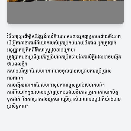
វិធីសាស្ត្រដើម្បីអភិវឌ្ឍន៍ការវិនិយោគអចលនទ្រព្យប្រកបដោយចីរភាព
ដើម្បីធានាថាការវិនិយោគរបស់អ្នកប្រកបដោយចីរភាព អ្នកត្រូវបាន
អនុញ្ញាតឲ្យគិតពីវិធីសាស្ត្រដូចខាងក្រោម៖
ត្រូវប្រាកដថាប្រព័ន្ធអភិវឌ្ឍន៍មានកម្រិតទាបនៃការបំភ្លឺដែលអាចបង្កើត
ថាមពលថ្មី។
កសាងបរិស្ថានដែលមានភាពអាចចូលបានសម្រាប់ការប្រើប្រាស់
ធនធាន។
ការបង្កើតអនាគតដែលមានសុខភាពល្អសម្រាប់សហគមន៍។
ការវិនិយោគក្នុងអចលនទ្រព្យប្រកបដោយចីរភាពត្រូវការការយកចិត្ត
ទុកដាក់ និងការប្រាកដថាអ្នកបានប្រើប្រាស់ធនធានធម្មជាតិយ៉ាងមាន
ប្រសិទ្ធភាព។