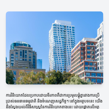
ការវិនិយោគដែលប្រកបដោយចីរភាពគឺជាការប្រមូលផ្តុំគ្នារវាងការប្រើ
ប្រាស់ធនធានធម្មជាតិ និងចំណេញសេដ្ឋកិច្ច។ នៅក្នុងអត្ថបទនេះ យើង
នឹងស្វែងយល់ពីវិធីសាស្ត្រនៃការវិនិយោគខាងនេះ ដោយផ្តោតលើអត្ថ