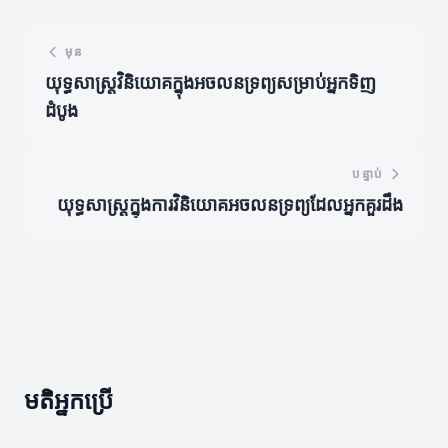
មុន
យុទ្ធសាស្ត្រវិនិយោគក្នុងអចលនទ្រព្យសម្រាប់អ្នកទិញ
ដំបូង
បន្ទាប់
យុទ្ធសាស្ត្រក្នុងការវិនិយោគអចលនទ្រព្យដែលអ្នកគួរដឹង
មតិអ្នកប្រើ