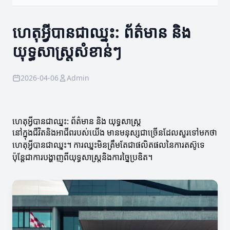
ហេតុអ្វីបានជាឈ្នះ: ព័ត៌មាន និង
យុទ្ធសាស្ត្រសំខាន់ៗ
2026-04-06
Admin
ហេតុអ្វីបានជាឈ្នះ: ព័ត៌មាន និង យុទ្ធសាស្ត្រ
នៅក្នុងជីវិតនិងអាជីពរបស់យើង មានមនុស្សជាច្រើនដែលសួរទៅមកថា
ហេតុអ្វីបានជាឈ្នះ។ ការឈ្នះមិនត្រឹមតែជាផលិតផលនៃការតស៊ូទេ
ប៉ុន្តែជាការបង្ហាញពីយុទ្ធសាស្ត្រនិងការច្នៃប្រឌិត។