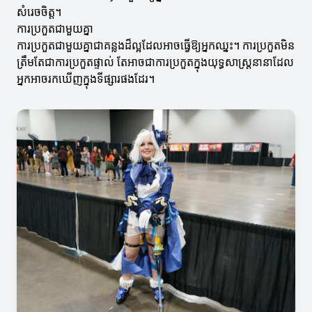
សំរេចចិត្ត។
ការប្រកួតជាមួយគ្នា
ការប្រកួតជាមួយគ្នាជាគន្លងដ៏ល្អដែលអាចធ្វើឱ្យអ្នកឈ្នះ។ ការប្រកួតមិន
ត្រឹមតែជាការប្រកួតផ្ទាល់ តែអាចជាការប្រកួតក្នុងយុទ្ធសាស្ត្រនានាដែល
អ្នកអាចរកឃើញក្នុងទីផ្សារផងដែរ។