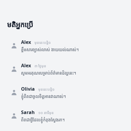
មតិអ្នកប្រើ
Alex
មុននេះបន្តិច
ខ្លឹមសារច្បាស់លាស់ ងាយយល់ណាស់។
Alex
៣ ថ្ងៃមុន
សូមអរគុណសម្រាប់ព័ត៌មានដ៏ល្អនេះ។
Olivia
មុននេះបន្តិច
ខ្ញុំពិតជាចូលចិត្តអានវាណាស់។
Sarah
១០ នាទីមុន
ពិតជាអ្វីដែលខ្ញុំកំពុងស្វែងរក។