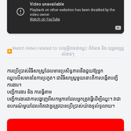
Watch Video related to: ហេតុអ្វីបានជាឈ្នះ: ព័ត៌មាន និង យុទ្ធសាស្ត្រ
▶
សំខាន់ៗ
ការប្រើប្រាស់វិធីសាស្ត្រដែលមានប្រសិទ្ធភាពនឹងជួយឱ្យអ្នក
ឈ្នះលើសមាឌនៃការប្រកួត។ ជាវិធីសាស្ត្រមួយនោះគឺការបង្កើតបញ្ជី
ការងារ។
បញ្ជីការងារ និង ការធ្វើតាម
បញ្ជីការងារជាការបង្ហាញពីសកម្មភាពដែលអ្នកត្រូវធ្វើដើម្បីឈ្នះ។ វាជា
ឧបករណ៍មួយដែលពិតជាគួរត្រូវបានប្រើប្រាស់យ៉ាងទូលំទូលាយ។