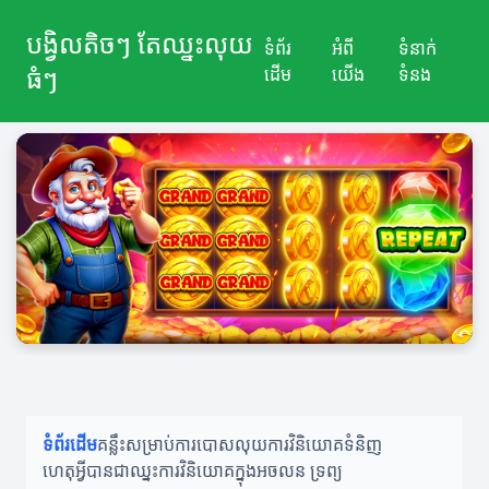
បង្វិលតិចៗ តែឈ្នះលុយ
ទំព័រ
អំពី
ទំនាក់
ធំៗ
ដើម
យើង
ទំនង
ទំព័រដើម
គន្លឹះសម្រាប់ការបោសលុយ
ការវិនិយោគទំនិញ
ហេតុអ្វីបានជាឈ្នះ
ការវិនិយោគក្នុងអចលន ទ្រព្យ