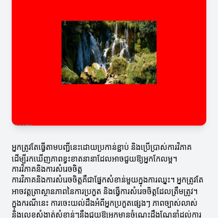
អ្នកត្រូវតែធ្វើតាមបញ្ជីនេះដោយប្រកាន់ខ្ជាប់ និងប្រើប្រាស់ការវិភាគ
ដើម្បីរកឃើញភាពខ្វះខាតនានាដែលអាចជួយឱ្យអ្នកកែលម្អ។
ការវិភាគនិងការសំរេចចិត្ត
ការវិភាគនិងការសំរេចចិត្តគឺជាផ្នែកសំខាន់មួយក្នុងការឈ្នះ។ អ្នកត្រូវតែ
អាចវត្ដត្រាស្ថានភាពនៃការប្រកួត និងធ្វើការសំរេចចិត្តដែលត្រឹមត្រូវ។
ក្នុងករណីនេះ ការចេះយល់ដឹងអំពីអ្នកប្រកួតផ្សេងៗ ភាពច្បាស់លាស់
និងលេខសំងាត់សំខាន់ៗនឹងជួយឱ្យអ្នកមានចំណេះដឹងណែនាំដល់ការ