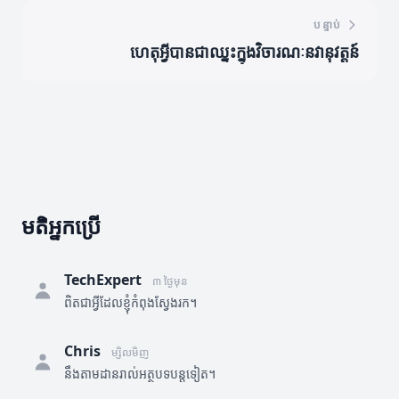
បន្ទាប់
ហេតុអ្វីបានជាឈ្នះក្នុងវិចារណៈនវានុវត្តន៍
មតិអ្នកប្រើ
TechExpert
៣ ថ្ងៃមុន
ពិតជាអ្វីដែលខ្ញុំកំពុងស្វែងរក។
Chris
ម្សិលមិញ
នឹងតាមដានរាល់អត្ថបទបន្តទៀត។