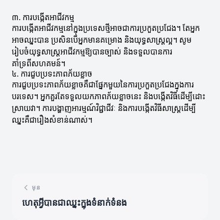
៣. ការបង្កើតអាជីវកម្ម
ការបង្កើតអាជីវកម្មនៅក្នុងប្រទេសថ្មីអាចជាការប្រកួតប្រជែង។ តែអ្នក
អាចឈ្នះបាន ប្រសិនបើអ្នកមានគម្រោង និងយុទ្ធសាស្ត្រល្អ។ សូម
រៀបចំយុទ្ធសាស្ត្រអាជីវកម្មឱ្យបានច្បាស់ និងទទួលបានការ
គាំទ្រពីសហគមន៍។
៤. ការជួបប្រទះភាពភ័យខ្លាច
ការជួបប្រទះភាពភ័យខ្លាចគឺជាផ្នែកមួយនៃការប្រកួតប្រជែងក្នុងការ
បរទេស។ អ្នកគួរតែទទួលយកភាពភ័យខ្លាចនេះ និងបង្កើតវិធីដើម្បីដោះ
ស្រាយវា។ ការបង្ហាញអារម្មណ៍វិជ្ជាជីវៈ និងការបង្កើតវិធីសាស្ត្រដើម្បី
ឈ្នះគឺជារឿងសំខាន់ណាស់។
មុន
ហេតុអ្វីបានជាឈ្នះក្នុងទំនាក់ទំនង