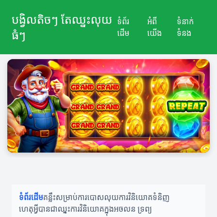
បង្វិលតិចៗ តែឈ្នះលុយ
ទំព័រ
អំពី
ទំនាក់
ធំៗ
ដើម
យើង
ទំនង
ទំព័រដើម
គន្លឹះសម្រាប់ការបោសលុយ
ការវិនិយោគទំនិញ
ហេតុអ្វីបានជាឈ្នះ
ការវិនិយោគក្នុងអចលន ទ្រព្យ