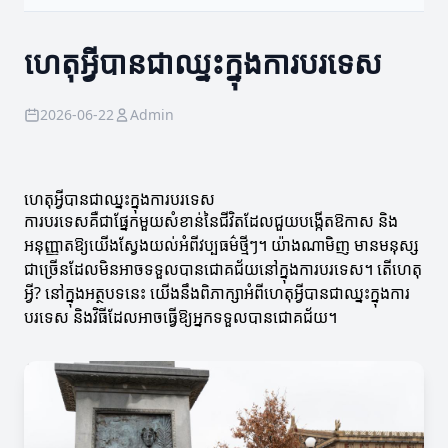
ហេតុអ្វីបានជាឈ្នះក្នុងការបរទេស
2026-06-22
Admin
ហេតុអ្វីបានជាឈ្នះក្នុងការបរទេស
ការបរទេសគឺជាផ្នែកមួយសំខាន់នៃជីវិតដែលជួយបង្កើតឱកាស និង
អនុញ្ញាតឱ្យយើងស្វែងយល់អំពីវប្បធម៌ថ្មីៗ។ យ៉ាងណាមិញ មានមនុស្ស
ជាច្រើនដែលមិនអាចទទួលបានជោគជ័យនៅក្នុងការបរទេស។ តើហេតុ
អ្វី? នៅក្នុងអត្ថបទនេះ យើងនឹងពិភាក្សាអំពីហេតុអ្វីបានជាឈ្នះក្នុងការ
បរទេស និងវិធីដែលអាចធ្វើឱ្យអ្នកទទួលបានជោគជ័យ។