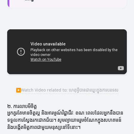
▶
Watch Video related to: ហេតុអ្វីបានជាឈ្នះក្នុងការបរទេស
២. ការលាបមីចិត្ត
អ្នកគួរតែមានចិត្តល្អ និងអារម្មណ៍វិជ្ជាជីវៈ ខណៈពេលដែលអ្នកនឹងបាន
ទទួលការស្វែងរកជោគជ័យ។ សូមព្យាយាមរួមចំណែកក្នុងសហគមន៍
និងបង្កើតមិត្តភាពជាមួយមនុស្សនៅទីនោះ។