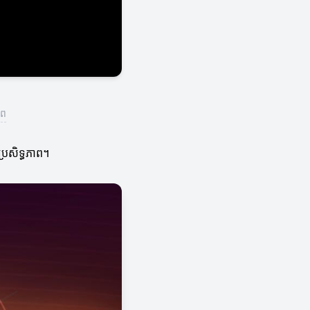
ាព
ប្រសិទ្ធភាព។