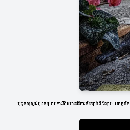
យុទ្ធសាស្ត្រដំបូងសម្រាប់ការវិនិយោគគឺការសិក្សាអំពីទីផ្សារ។ អ្នកគួរត