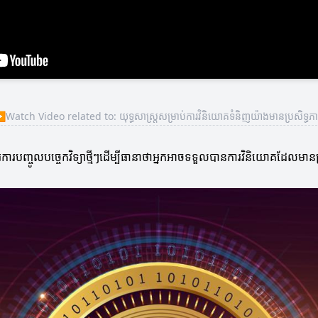
▶
Watch Video related to: យុទ្ធសាស្ត្រសម្រាប់ការវិនិយោគទំនិញយ៉ាងមានប្រសិទ្ធភ
ារការបញ្ចូលបច្ចេកវិទ្យាថ្មីៗដើម្បីធានាថាអ្នកអាចទទួលបានការវិនិយោគដែលមាន