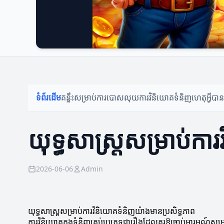
ទំព័រដើម
គន្លឹះសម្រាប់ការបោសលុយ
ការវិនិយោគទំនិញ
ហេតុអ្វីបា
យុទ្ធសាស្ត្រសម្រាប់ក
2026-06-06
Admin
យុទ្ធសាស្ត្រសម្រាប់ការវិនិយោគទំនិញយ៉ាងមានប្រសិទ្ធភាព
ការវិនិយោគក្នុងទំនិញគ្រប់ប្រភេទជារឿងដែលគួរឱ្យចាប់អារម្ម