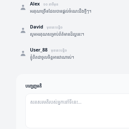
Alex
១០ នាទីមុន
អរគុណច្រើនដែលបានផ្តល់ចំណេះដឹងថ្មីៗ។
David
មុននេះបន្តិច
សូមអរគុណសម្រាប់ព័ត៌មានដ៏ល្អនេះ។
User_88
មុននេះបន្តិច
ខ្ញុំពិតជាចូលចិត្តអានវាណាស់។
បញ្ចេញមតិ