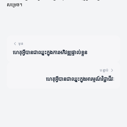
សម្រេច។
មុន
ហេតុអ្វីបានជាឈ្នះក្នុងការអភិវឌ្ឍផ្ទាល់ខ្លួន
បន្ទាប់
ហេតុអ្វីបានជាឈ្នះក្នុងអារម្មណ៍វិជ្ជាជីវៈ