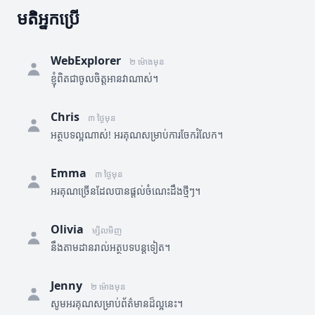
មតិអ្នកប្រើ
WebExplorer
២ ម៉ោងមុន
ខ្ញុំពិតជាចូលចិត្តអានវាណាស់។
Chris
៣ ថ្ងៃមុន
អត្ថបទល្អណាស់! អរគុណសម្រាប់ការចែករំលែក។
Emma
៣ ថ្ងៃមុន
អរគុណច្រើនដែលបានផ្តល់ចំណេះដឹងថ្មីៗ។
Olivia
ម្សិលមិញ
នឹងតាមដានរាល់អត្ថបទបន្តទៀត។
Jenny
២ ម៉ោងមុន
សូមអរគុណសម្រាប់ព័ត៌មានដ៏ល្អនេះ។