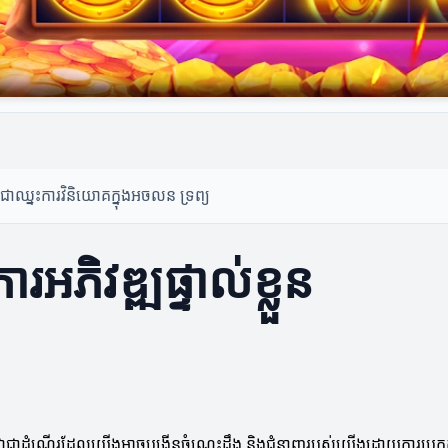
នជាឈ្នះ
ការវិនិយោគក្នុងអចលន ទ្រព្យ
ារអភិវឌ្ឍផ្ទាល់ខ្លួន
់រូប។ វាជាដំណើរដែលយើងអាចបង្កើនចំណេះដឹង និងជំនាញរបស់យើងដោយការប្រកួត