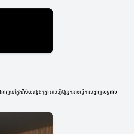
ំនាញនៅក្នុងវិស័យផ្សេងៗគ្នា អាចធ្វើឱ្យអ្នកអាចធ្វើការបង្ហាញលទ្ធផល