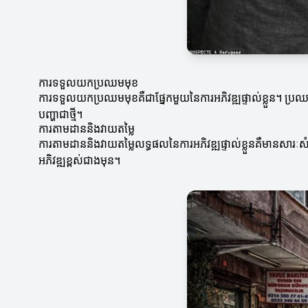
ការទទួលយកប្រឈមមុខ
ការទទួលយកប្រឈមមុខគឺជាផ្នែកមួយនៃការអភិវឌ្ឍផ្ទាល់ខ្លួន។ ប្រឈ
បញ្ហាជាថ្មី។
ការតាមដាននិងវាយតម្លៃ
ការតាមដាននិងវាយតម្លៃលទ្ធផលនៃការអភិវឌ្ឍផ្ទាល់ខ្លួនគឺមានសារៈសំខ
អភិវឌ្ឍខ្ពស់ជាងមុន។