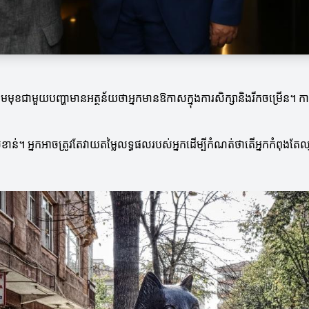
មមុខជាមួយបញ្ហាមានអត្ថន័យថាអ្នកមានឱកាសក្នុងការសិក្សានិងរីកចម្រើន។ កា
ាន់។ អ្នកអាចត្រូវតែវាយតម្លៃលទ្ធផលរបស់អ្នកដើម្បីកំណត់ថាតើអ្នកកំពុងតែឈ្ន