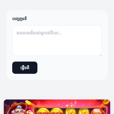
បញ្ចេញមតិ
ផ្ញើមតិ