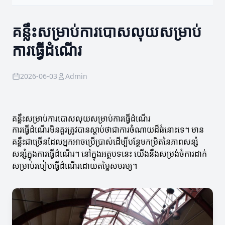
គន្លឹះសម្រាប់ការបោសលុយសម្រាប់
ការធ្វើដំណើរ
2026-06-03
Admin
គន្លឹះសម្រាប់ការបោសលុយសម្រាប់ការធ្វើដំណើរ
ការធ្វើដំណើរមិនគួរត្រូវបានស្ដាប់ថាជាការចំណាយដ៏ធំនោះទេ។ មាន
គន្លឹះជាច្រើនដែលអ្នកអាចប្រើប្រាស់ដើម្បីបន្ថែមកម្រិតនៃភាពសន្សំ
សន្សំក្នុងការធ្វើដំណើរ។ នៅក្នុងអត្ថបទនេះ យើងនឹងសម្រង់ចំការដាក់
សម្រាប់របៀបធ្វើដំណើរដោយតម្លៃសមរម្យ។