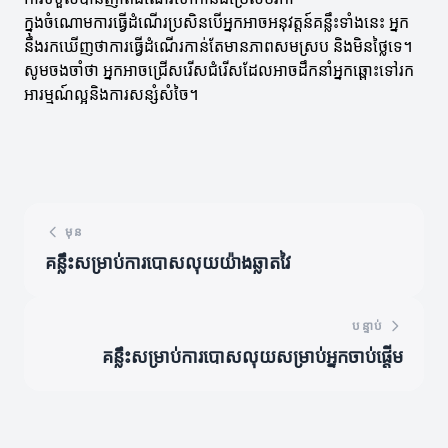
ក្នុងចំណោមការធ្វើដំណើរប្រសិនបើអ្នកអាចអនុវត្តន៍គន្លឹះទាំងនេះ អ្នក
នឹងរកឃើញថាការធ្វើដំណើរកាន់តែមានភាពសមស្រប និងមិនថ្លៃទេ។
សូមចងចាំថា អ្នកអាចជ្រើសរើសជំរើសដែលអាចដឹកនាំអ្នកឆ្ពោះទៅរក
អារម្មណ៍ល្អនិងការសន្សំសំចៃ។
មុន
គន្លឹះសម្រាប់ការបោសលុយយ៉ាងឆ្លាតវៃ
បន្ទាប់
គន្លឹះសម្រាប់ការបោសលុយសម្រាប់អ្នកចាប់ផ្តើម