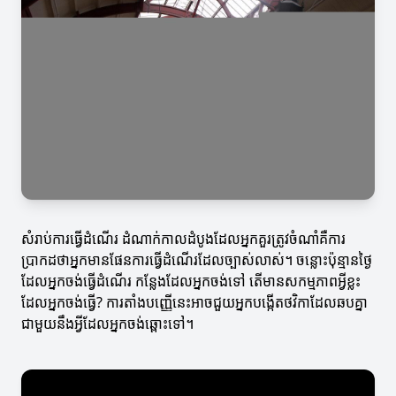
សំរាប់ការធ្វើដំណើរ ដំណាក់កាលដំបូងដែលអ្នកគួរត្រូវចំណាំគឺការ
ប្រាកដថាអ្នកមានផែនការធ្វើដំណើរដែលច្បាស់លាស់។ ចន្លោះប៉ុន្មានថ្ងៃ
ដែលអ្នកចង់ធ្វើដំណើរ កន្លែងដែលអ្នកចង់ទៅ តើមានសកម្មភាពអ្វីខ្លះ
ដែលអ្នកចង់ធ្វើ? ការតាំងបញ្ញើនេះអាចជួយអ្នកបង្កើតថវិកាដែលឆបគ្នា
ជាមួយនឹងអ្វីដែលអ្នកចង់ឆ្ពោះទៅ។