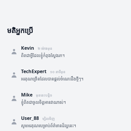
មតិអ្នកប្រើ
Kevin
២ ម៉ោងមុន
ពិតជាអ្វីដែលខ្ញុំកំពុងស្វែងរក។
TechExpert
១០ នាទីមុន
អរគុណច្រើនដែលបានផ្តល់ចំណេះដឹងថ្មីៗ។
Mike
មុននេះបន្តិច
ខ្ញុំពិតជាចូលចិត្តអានវាណាស់។
User_88
ម្សិលមិញ
សូមអរគុណសម្រាប់ព័ត៌មានដ៏ល្អនេះ។