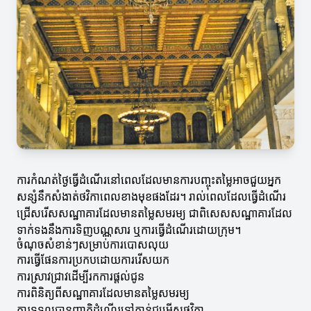
ការកំណត់ថ្ងៃធ្វើដំណើរនៅពេលដែលមានការបញ្ចុះតម្លៃអាចជួយអ្នក
សន្សំនឹកសំងាត់ថវិកាពេលខាងមុខផងដែរ។ រាល់ពេលដែលធ្វើដំណើរ
ជ្រើសរើសសណ្ឋាគារដែលមានតម្លៃសមរម្យ ជាពិសេសសណ្ឋាគារដែល
ទាក់ទងនឹងការទិញបណ្ណសារ ឬការធ្វើដំណើរដោយក្រុម។
ចំណុចសំខាន់ៗសម្រាប់ការបោសលុយ
ការធ្វើផែនការប្រកបដោយការរើសយក
ការស្រាវជ្រាវដើម្បីរកការផ្តល់ជូន
ការពិនិត្យពីសណ្ឋាគារដែលមានតម្លៃសមរម្យ
ការទទួលបានញាតិដំណើរទៅកាន់ជម្រើសថវិកា