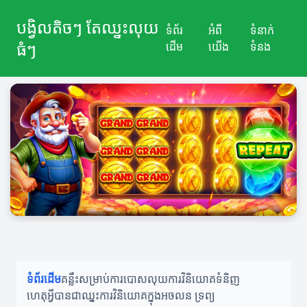
បង្វិលតិចៗ តែឈ្នះលុយ
ទំព័រ
អំពី
ទំនាក់
ធំៗ
ដើម
យើង
ទំនង
ទំព័រដើម
គន្លឹះសម្រាប់ការបោសលុយ
ការវិនិយោគទំនិញ
ហេតុអ្វីបានជាឈ្នះ
ការវិនិយោគក្នុងអចលន ទ្រព្យ