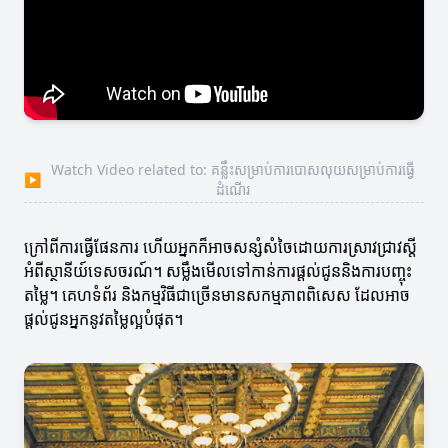
Watch Video related to: គន្លឹះសម្រាប់ការបោសលុយសម្រាប់ការធ្វើ
▶
ដំណើរ
ក្រៅពីការធ្វើផែនការ ហើយអ្នកក៏អាចសន្សំសំចៃដោយការស្រាវជ្រាវស្តី
អំពីស្ថានីយ៍ទេសចរណ៍។ សម្លឹងមើលទៅកាន់ការផ្តល់ជូននិងការបញ្ចុះ
តម្លៃ។ គេហទំព័រ និងកម្មវិធីជាច្រើនមានសកម្មភាពពិសេស ដែលអាច
ផ្តល់ជូនអ្នកនូវតម្លៃល្អបំផុត។