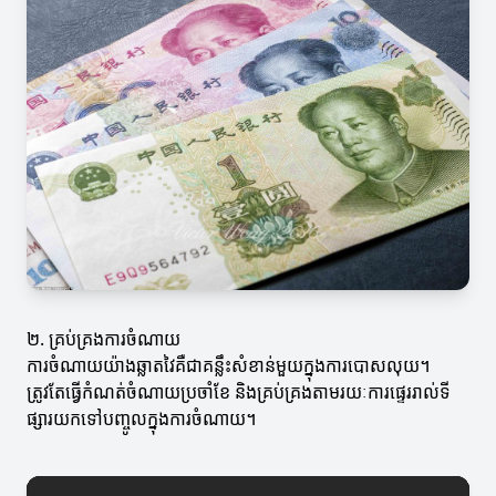
២. គ្រប់គ្រងការចំណាយ
ការចំណាយយ៉ាងឆ្លាតវៃគឺជាគន្លឹះសំខាន់មួយក្នុងការបោសលុយ។
ត្រូវតែធ្វើកំណត់ចំណាយប្រចាំខែ និងគ្រប់គ្រងតាមរយៈការផ្ទេររាល់ទី
ផ្សារយកទៅបញ្ចូលក្នុងការចំណាយ។