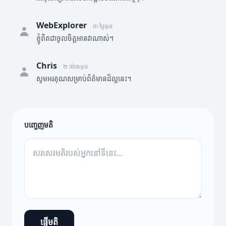
WebExplorer
៣ ថ្ងៃមុន
ខ្ញុំពិតជាចូលចិត្តអានវាណាស់។
Chris
២ ម៉ោងមុន
សូមអរគុណសម្រាប់ព័ត៌មានដ៏ល្អនេះ។
បញ្ចេញមតិ
ផ្ញើមតិ