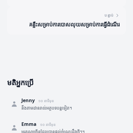
បន្ទាប់
គន្លឹះសម្រាប់ការបោសលុយសម្រាប់ការធ្វើដំណើរ
មតិអ្នកប្រើ
Jenny
១០ នាទីមុន
នឹងតាមដានរាល់អត្ថបទបន្តទៀត។
Emma
១០ នាទីមុន
អរគុណច្រើនដែលបានផ្តល់ចំណេះដឹងថ្មីៗ។