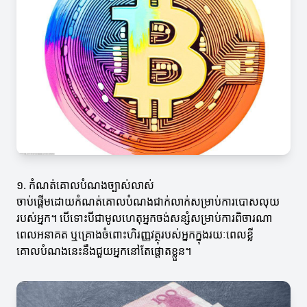
១. កំណត់គោលបំណងច្បាស់លាស់
ចាប់ផ្តើមដោយកំណត់គោលបំណងជាក់លាក់សម្រាប់ការបោសលុយ
របស់អ្នក។ បើទោះបីជាមូលហេតុអ្នកចង់សន្សំសម្រាប់ការពិចារណា
ពេលអនាគត ឬគ្រោងចំពោះហិរញ្ញវត្ថុរបស់អ្នកក្នុងរយៈពេលខ្លី
គោលបំណងនេះនឹងជួយអ្នកនៅតែផ្តោតខ្លួន។