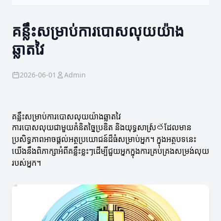
គន្លឹះសម្រាប់ការបោសលុយយ៉ាង
ឆ្លាតវៃ
2026-06-01
Admin
គន្លឹះសម្រាប់ការបោសលុយយ៉ាងឆ្លាតវៃ
ការបោសលុយជាមួយគំនិតច្នៃប្រឌិត និងយុទ្ធសាស្រ్తដែលមាន
ប្រសិទ្ធភាពអាចផ្តល់អត្ថប្រយោជន៍ដ៏ធំសម្រាប់អ្នក។ ក្នុងអត្ថបទនេះ
យើងនឹងពិភាក្សាអំពីគន្លឹះខ្លះៗដើម្បីជួយអ្នកក្នុងការគ្រប់គ្រងសម្រង់លុយ
របស់អ្នក។