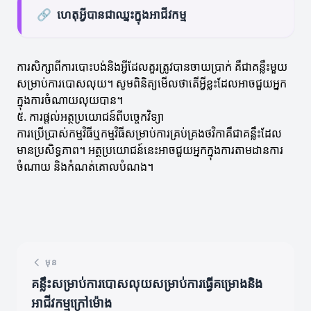
🔗
ហេតុអ្វីបានជាឈ្នះក្នុងអាជីវកម្ម
ការសិក្សាពីការបោះបង់និងអ្វីដែលគួរត្រូវបានចាយប្រាក់ គឺជាគន្លឹះមួយ
សម្រាប់ការបោសលុយ។ សូមពិនិត្យមើលថាតើអ្វីខ្លះដែលអាចជួយអ្នក
ក្នុងការចំណាយលុយបាន។
៥. ការផ្តល់អត្ថប្រយោជន៍ពីបច្ចេកវិទ្យា
ការប្រើប្រាស់កម្មវិធីឬកម្មវិធីសម្រាប់ការគ្រប់គ្រងថវិកាគឺជាគន្លឹះដែល
មានប្រសិទ្ធភាព។ អត្ថប្រយោជន៍នេះអាចជួយអ្នកក្នុងការតាមដានការ
ចំណាយ និងកំណត់គោលបំណង។
មុន
គន្លឹះសម្រាប់ការបោសលុយសម្រាប់ការធ្វើគម្រោងនិង
អាជីវកម្មក្រៅម៉ោង