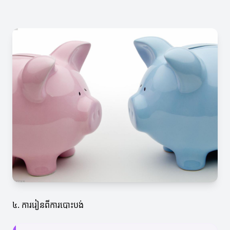
៤. ការរៀនពីការបោះបង់