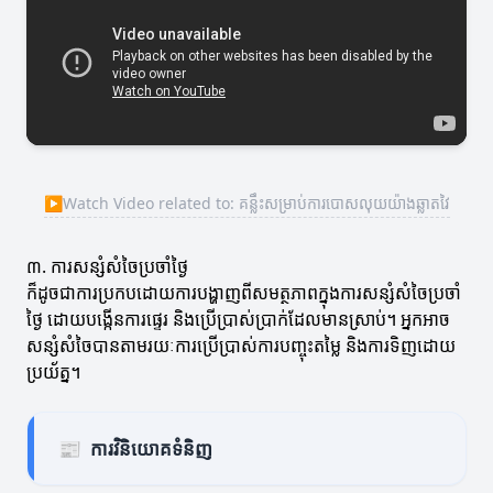
▶
Watch Video related to: គន្លឹះសម្រាប់ការបោសលុយយ៉ាងឆ្លាតវៃ
៣. ការសន្សំសំចៃប្រចាំថ្ងៃ
ក៏ដូចជាការប្រកបដោយការបង្ហាញពីសមត្ថភាពក្នុងការសន្សំសំចៃប្រចាំ
ថ្ងៃ ដោយបង្កើនការផ្ទេរ និងប្រើប្រាស់ប្រាក់ដែលមានស្រាប់។ អ្នកអាច
សន្សំសំចៃបានតាមរយៈការប្រើប្រាស់ការបញ្ចុះតម្លៃ និងការទិញដោយ
ប្រយ័ត្ន។
📰
ការវិនិយោគទំនិញ