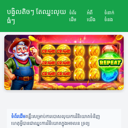
បង្វិលតិចៗ តែឈ្នះលុយ
ទំព័រ
អំពី
ទំនាក់
ធំៗ
ដើម
យើង
ទំនង
ទំព័រដើម
គន្លឹះសម្រាប់ការបោសលុយ
ការវិនិយោគទំនិញ
ហេតុអ្វីបានជាឈ្នះ
ការវិនិយោគក្នុងអចលន ទ្រព្យ