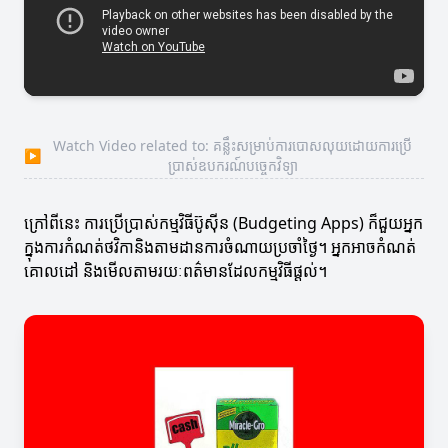
Watch Video related to: គន្លឹះសម្រាប់ការបោសលុយដោយការប្រើ
▶
ប្រាស់ឧបករណ៍បច្ចេកវិទ្យា
ក្រៅពីនេះ ការប្រើប្រាស់កម្មវិធីប៊ូស៊ីន (Budgeting Apps) ក៏ជួយអ្នក
ក្នុងការកំណត់ថវិកានិងតាមដានការចំណាយប្រចាំថ្ងៃ។ អ្នកអាចកំណត់
គោលដៅ និងមើលតាមរយៈពត៌មានដែលកម្មវិធីផ្តល់។