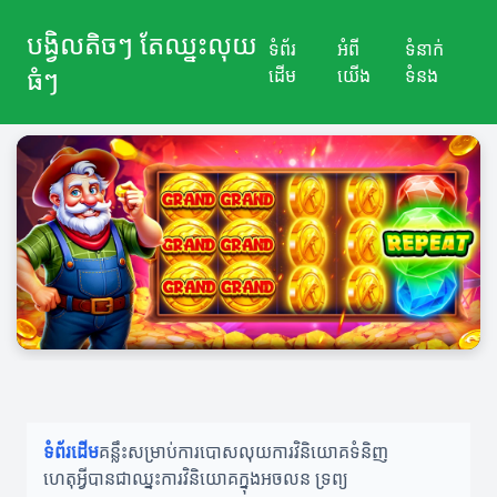
បង្វិលតិចៗ តែឈ្នះលុយ
ទំព័រ
អំពី
ទំនាក់
ធំៗ
ដើម
យើង
ទំនង
ទំព័រដើម
គន្លឹះសម្រាប់ការបោសលុយ
ការវិនិយោគទំនិញ
ហេតុអ្វីបានជាឈ្នះ
ការវិនិយោគក្នុងអចលន ទ្រព្យ