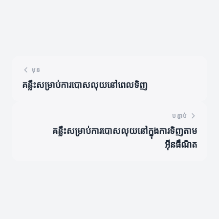
មុន
គន្លឹះសម្រាប់ការបោសលុយនៅពេលទិញ
បន្ទាប់
គន្លឹះសម្រាប់ការបោសលុយនៅក្នុងការទិញតាម
អ៊ីនធឺណិត