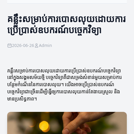
គន្លឹះសម្រាប់ការបោសលុយដោយការ
ប្រើប្រាស់ឧបករណ៍បច្ចេកវិទ្យា
2026-06-26
Admin
គន្លឹះសម្រាប់ការបោសលុយដោយការប្រើប្រាស់ឧបករណ៍បច្ចេកវិទ្យា
នៅក្នុងសង្គមសម័យថ្មី បច្ចេកវិទ្យាគឺជាសម្រង់សំខាន់មួយសម្រាប់ការ
បន្ថែមកំណើននៃការបោសលុយ។ យើងអាចប្រើប្រាស់ឧបករណ៍
បច្ចេកវិទ្យាជាច្រើនដើម្បីធ្វើឲ្យការបោសលុយកាន់តែងាយស្រួល និង
មានប្រសិទ្ធភាព។