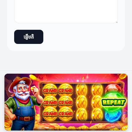
ផ្ញើមតិ