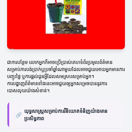
ជាការបន្ថែម លោកអ្នកក៏អាចប្រើប្រាស់គេហទំព័រប្រមូលព័ត៌មាន
សម្រាប់ការបង់ប្រាក់ឬប្រចាំឆ្នាំណាមួយដែលអាចជួយអោយអ្នកមានការ
បញ្ចុះថ្លៃ ឬការផ្តល់ជូនអ្វីដែលសមស្របសម្រាប់អ្នក។
ការបង្ហាញព័ត៌មានទាំងនេះអាចជួយឲ្យអ្នកសម្រេចបាននូវការ
បោសលុយយ៉ាងសំខាន់។
យុទ្ធសាស្ត្រសម្រាប់ការវិនិយោគទំនិញយ៉ាងមាន
🔗
ប្រសិទ្ធភាព