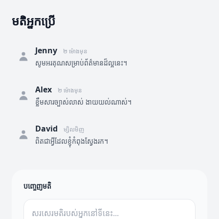
មតិអ្នកប្រើ
Jenny
២ ម៉ោងមុន
សូមអរគុណសម្រាប់ព័ត៌មានដ៏ល្អនេះ។
Alex
២ ម៉ោងមុន
ខ្លឹមសារច្បាស់លាស់ ងាយយល់ណាស់។
David
ម្សិលមិញ
ពិតជាអ្វីដែលខ្ញុំកំពុងស្វែងរក។
បញ្ចេញមតិ