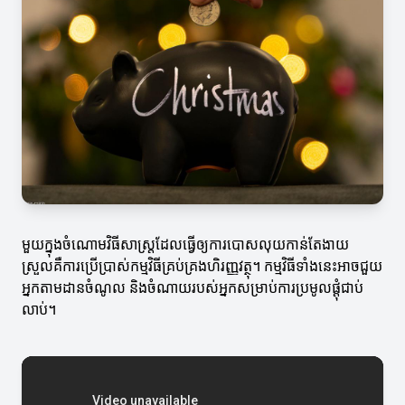
មួយក្នុងចំណោមវិធីសាស្រ្តដែលធ្វើឲ្យការបោសលុយកាន់តែងាយ
ស្រួលគឺការប្រើប្រាស់កម្មវិធីគ្រប់គ្រងហិរញ្ញវត្ថុ។ កម្មវិធីទាំងនេះអាចជួយ
អ្នកតាមដានចំណូល និងចំណាយរបស់អ្នកសម្រាប់ការប្រមូលផ្តុំជាប់
លាប់។