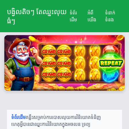
បង្វិលតិចៗ តែឈ្នះលុយ
ទំព័រ
អំពី
ទំនាក់
ធំៗ
ដើម
យើង
ទំនង
ទំព័រដើម
គន្លឹះសម្រាប់ការបោសលុយ
ការវិនិយោគទំនិញ
ហេតុអ្វីបានជាឈ្នះ
ការវិនិយោគក្នុងអចលន ទ្រព្យ